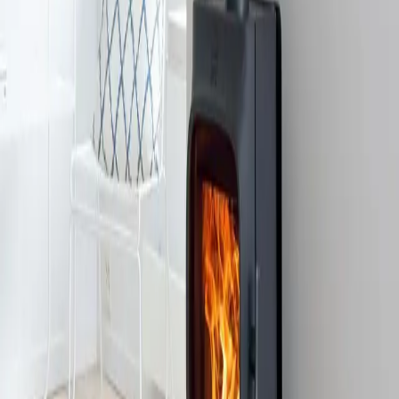
vier Beinen und ist mit einem traditionellen norwegischen
Handwerksmuster verziert. Hinter dem traditionellen Design
verbirgt sich ein Kaminofen, der über modernste Feuerungstechnik
mit sauberer Verbrennung verfügt, gebaut für die
Umweltanforderungen der Zukunft. Eine horizontale Tür mit
Sprossen im Glas ermöglicht eine gute Sicht auf die Flammen, und
eine intelligente interne Aschelösung erleichtert das Entleeren des
Kaminofens. Der Kaminofen ist außerdem mit einer Luftspülung
ausgestattet, die das Kaminglas sauberer hält.
A
Produkt ansehen