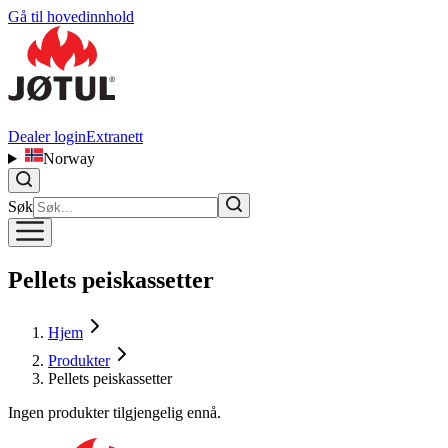
Gå til hovedinnhold
Dealer login
Extranett
Norway
Søk
Pellets peiskassetter
Hjem
Produkter
Pellets peiskassetter
Ingen produkter tilgjengelig ennå.