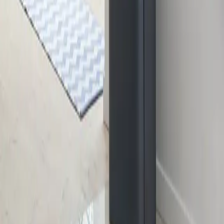
A
Se produkt
JØTUL F 105 B
Liten vedovn i moderne og særegent design, godt tilpasset
lavenergihus. Vedovnen kombinerer strålings- og
konveksjonsvarme, som gjør den lett å plassere og sikrer et
behagelig inneklima. Dette er en vedovn som er utviklet for å
prestere optimalt på lav effekt, samtidig som den er robust nok til å
ta kuldetoppene. Luftspyling som spyler luft nedover langs innsiden
av glasset reduserer muligheten for at sot fester seg. Dens
brukervennlige egenskaper som intuitiv luftregulering, gjør fyring
enkelt. Det er også mulig med askeleppe for redusert askesøl, samt